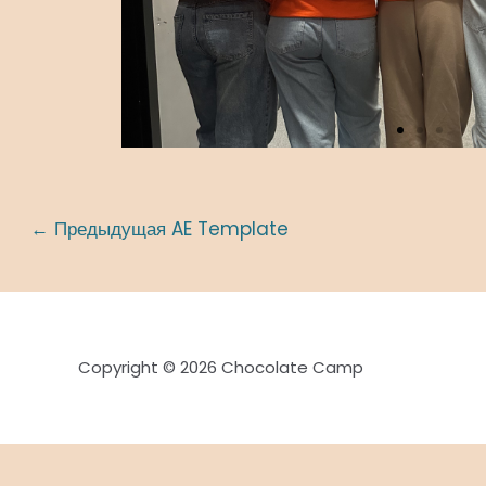
v
i
o
u
s
s
l
i
←
Предыдущая AE Template
d
e
Copyright © 2026 Chocolate Camp