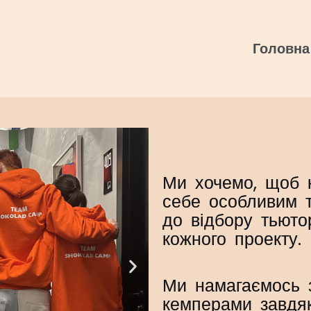
Головна
Ми хочемо, щоб 
себе особливим 
до відбору тьюто
кожного проекту.
N
e
Ми намагаємось з
x
кемперами завдяк