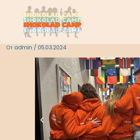
Перейти
Post
к
navigation
содержимому
От
admin
/
05.03.2024
P
r
e