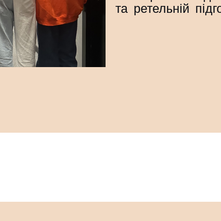
t
та ретельній підго
s
l
i
d
e